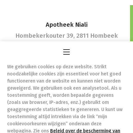
Apotheek Niali
Hombekerkouter 39,
2811 Hombeek
We gebruiken cookies op deze website. Strikt
guy.asselman@telenet.be
- Ondernemingsnummer
noodzakelijke cookies zijn essentieel voor het goed
(BTW nr.) (BE)0874244073
functioneren van de website en kunnen niet worden
Beroepstitel:
Apotheker werkzaam in België
geweigerd. We gebruiken ook een analysetool. Als u
toestemming geeft, worden bepaalde gegevens
Beroepsvereniging:
Algemene Pharmaceutische
Bond
autorisatienummer FAGG 121601
(zoals uw browser, IP-adres, enz.) gebruikt om
Valt onder toezicht van de Orde der Apothekers,
geaggregeerde statistieken te genereren. U kunt uw
02/537.42.67, Henri Jasparlaan 94 1060 Brussel
toestemming altijd intrekken via de link “mijn
Deontologie:
Code van de farmaceutische plichtenleer
cookievoorkeuren wijzigen” onderaan deze
Tarieven terugbetaalde zorg
webpagina. Zie ons
Beleid over de bescherming van